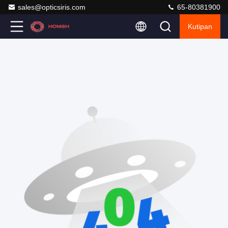
sales@opticsiris.com
65-80381900
Kutipan