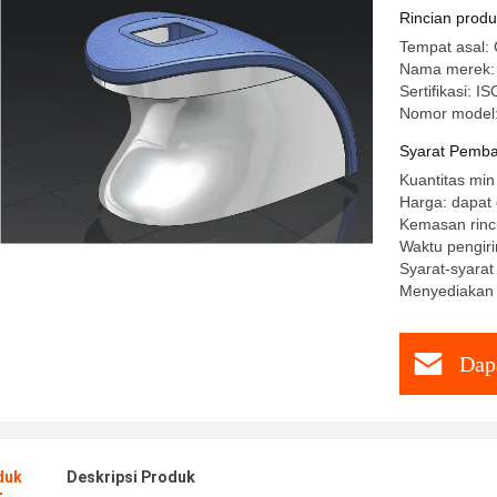
Rincian prod
Tempat asal: 
Nama merek:
Sertifikasi: I
Nomor model
Syarat Pemba
Kuantitas min
Harga: dapat 
Kemasan rinci
Waktu pengiri
Syarat-syara
Menyediakan
Dap
duk
Deskripsi Produk