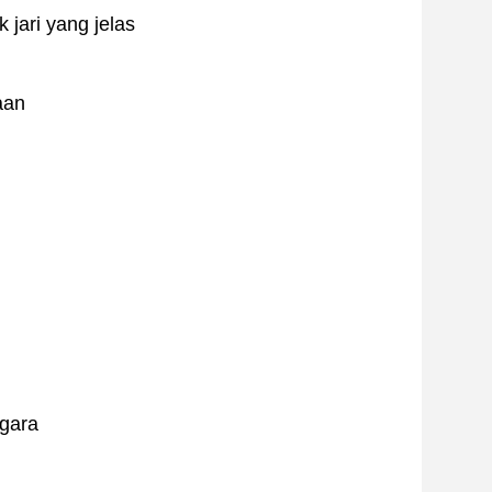
 jari yang jelas
aan
egara