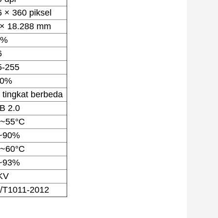
 × 360 piksel
 × 18.288 mm
2%
6
5-255
10%
 tingkat berbeda
B 2.0
0~55°C
~90%
0~60°C
~93%
KV
/T1011-2012