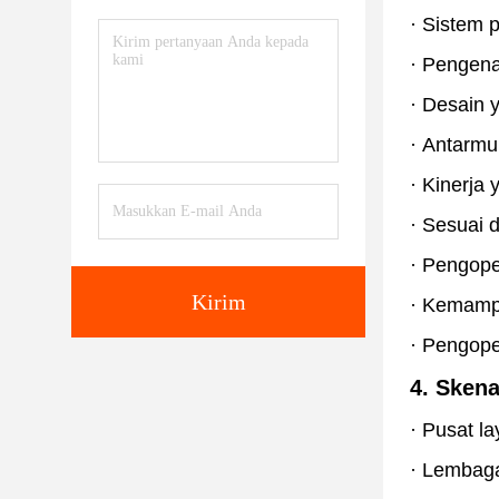
·
Sistem p
·
Pengenal
·
Desain 
·
Antarmu
·
Kinerja 
·
Sesuai d
·
Pengoper
Kirim
·
Kemampu
·
Pengope
4. Skena
·
Pusat la
·
Lembaga