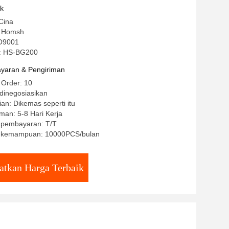
uk
Cina
 Homsh
SO9001
: HS-BG200
yaran & Pengiriman
 Order: 10
dinegosiasikan
an: Dikemas seperti itu
man: 5-8 Hari Kerja
t pembayaran: T/T
 kemampuan: 10000PCS/bulan
atkan Harga Terbaik