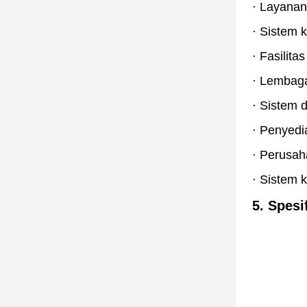
·
Layanan 
·
Sistem k
·
Fasilita
·
Lembaga 
·
Sistem d
·
Penyedia
·
Perusaha
·
Sistem 
5. Spesi