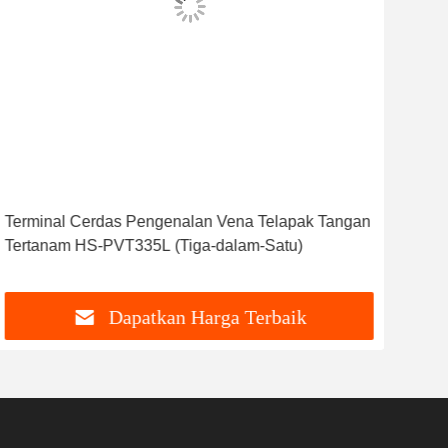
Terminal Cerdas Pengenalan Vena Telapak Tangan
HS-
Tertanam HS-PVT335L (Tiga-dalam-Satu)
Tig
Dapatkan Harga Terbaik