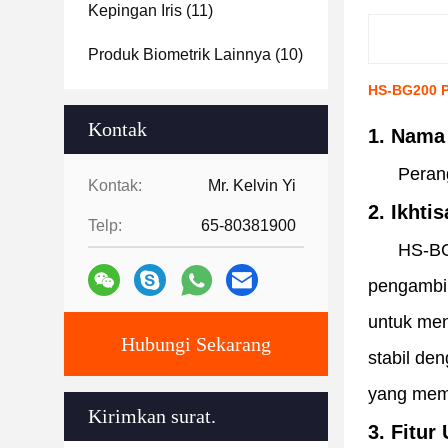
Kepingan Iris
(11)
Produk Biometrik Lainnya
(10)
HS-BG200 P
Kontak
1. Nama
Perangka
Kontak:
Mr. Kelvin Yi
2. Ikhti
Telp:
65-80381900
HS-BG200 
pengambil
untuk men
Hubungi Sekarang
stabil de
yang meme
Kirimkan surat.
3. Fitur