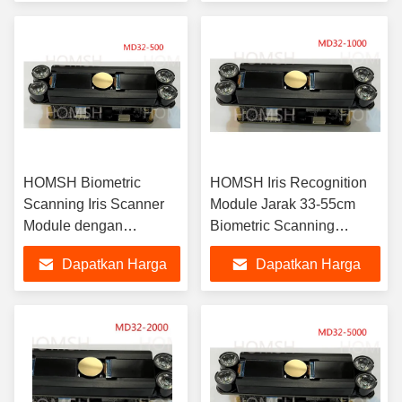
Terbaik
Terbaik
HOMSH Biometric
HOMSH Iris Recognition
Scanning Iris Scanner
Module Jarak 33-55cm
Module dengan
Biometric Scanning
konsumsi puncak 3,5W
Gadget
Dapatkan Harga
Dapatkan Harga
Terbaik
Terbaik