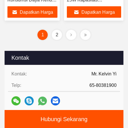
Untuk Kontrol Akses
Pemrosesan Berkinerja
Dapatkan Harga
Dapatkan Harga
Tinggi
Terbaik
Terbaik
1
2
Kontak
Kontak:
Mr. Kelvin Yi
Telp:
65-80381900
Hubungi Sekarang