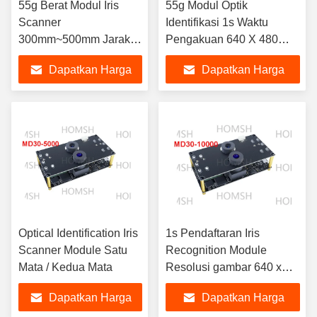
55g Berat Modul Iris
55g Modul Optik
Scanner
Identifikasi 1s Waktu
300mm~500mm Jarak
Pengakuan 640 X 480
Operasi
Resolusi Gambar
Dapatkan Harga
Dapatkan Harga
Terbaik
Terbaik
Optical Identification Iris
1s Pendaftaran Iris
Scanner Module Satu
Recognition Module
Mata / Kedua Mata
Resolusi gambar 640 x
480
Dapatkan Harga
Dapatkan Harga