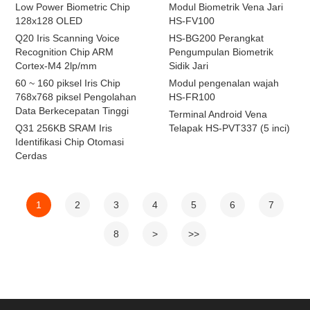
Low Power Biometric Chip
Modul Biometrik Vena Jari
128x128 OLED
HS-FV100
Q20 Iris Scanning Voice
HS-BG200 Perangkat
Recognition Chip ARM
Pengumpulan Biometrik
Cortex-M4 2lp/mm
Sidik Jari
60 ~ 160 piksel Iris Chip
Modul pengenalan wajah
768x768 piksel Pengolahan
HS-FR100
Data Berkecepatan Tinggi
Terminal Android Vena
Q31 256KB SRAM Iris
Telapak HS-PVT337 (5 inci)
Identifikasi Chip Otomasi
Cerdas
1
2
3
4
5
6
7
8
>
>>