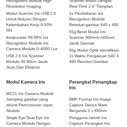
Recognition Module High
Scanner Modul Dengan
Resolution Imaging
Real Time 2.4 "Tampilan
Modul Scanner Iris USB 2.0
1s Pendaftaran Iris
Untuk Arduino Dengan
Recognition Module
Kelembaban Kerja 0-93%
Resolusi gambar 640 x 480
RH
55g Berat Modul Iris
Keakuratan 99,99% Iris
Scanner 300mm~500mm
Recognition Module Iris
Jarak Operasi
Camera Module 0~6000 Lux
55g Modul Optik Identifikasi
USB 2.0 Iris Scanner
1s Waktu Pengakuan 640 X
Module 30-80cm Jarak
480 Resolusi Gambar
Scan Dan Efisiensi
Modul Kamera Iris
Perangkat Penangkap
Iris
MC21 Iris Camera Module
Sampling gambar yang
BMP Format Iris Image
akurat Pemrosesan cepat
Capture Device Mata
Akuisisi
Berganda 2 x 850nm
Single Eye Dual Eye Iris
Pengguna ramah Iris
Camera Module Dengan
Capture Perangkat Iris