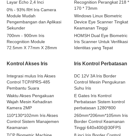
Layar Echo 2,4 Inci
Recognition Perangkat 218 *
170 * 73mm
0% - 93% RH Iris Camera
Module Mudah
Windows Linux Biometric
Pengembangan dan Aplikasi
Device Eye Scanner Tingkat
Sekunder
Keamanan Tinggi
700nm - 900nm Iris
HOMSH Dual Eye Biometric
Recognition Module
Iris Scanner Untuk Verifikasi
72.5mm X 77mm X 28mm
Identitas yang Tepat
Kontrol Akses Iris
Iris Kontrol Perbatasan
Integrasi mulus Iris Akses
DC 12V 3A Iris Border
Control TCP/IPRS-485
Control Mesin Pengukuran
Pembantu Suara
Suhu Iris
Waktu Akses Pengakuan
E Gates Iris Kontrol
Wajah Mesin Kehadiran
Perbatasan Sistem kontrol
Kamera 2MP
perbatasan 1280*800
110*130*102mm Iris Akses
260mm*206mm*105mm Iris
Control Sistem Manajemen
Border Control Keamanan
Keamanan
Tinggi 640x400@30FPS
TCP Biometric Machine
8 inci Iris Border Control