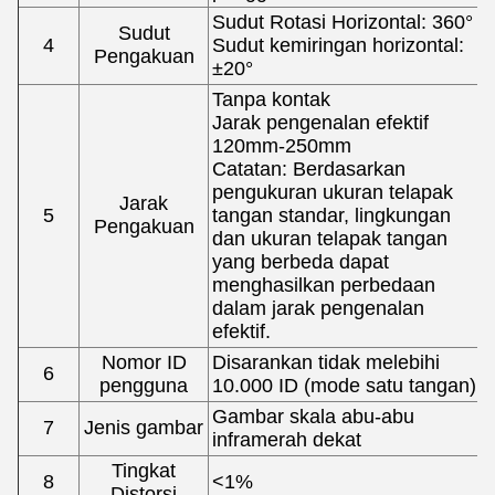
Sudut Rotasi Horizontal: 360°
Sudut
4
Sudut kemiringan horizontal:
Pengakuan
±20°
Tanpa kontak
Jarak pengenalan efektif
120mm-250mm
Catatan: Berdasarkan
pengukuran ukuran telapak
Jarak
5
tangan standar, lingkungan
Pengakuan
dan ukuran telapak tangan
yang berbeda dapat
menghasilkan perbedaan
dalam jarak pengenalan
efektif.
Nomor ID
Disarankan tidak melebihi
6
pengguna
10.000 ID (mode satu tangan)
Gambar skala abu-abu
7
Jenis gambar
inframerah dekat
Tingkat
8
<
1%
Distorsi