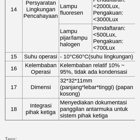
Persyaratan
Lampu
<2000Lux,
14
Lingkungan
fluoresen
Pengakuan:
Pencahayaan
<3000Lux
Pendaftaran:
Lampu
<500Lux,
pijar/lampu
Pengakuan:
halogen
<700Lux
15
Suhu operasi
- 10
°C
60
°C
(suhu lingkungan)
Kelembaban
Kelembaban relatif 10% ~
16
Operasi
95%, tidak ada kondensasi
32*32*11mm
17
Dimensi
(panjang*lebar*tinggi) (papan
kosong)
Menyediakan dokumentasi
Integrasi
18
panggilan antarmuka untuk
pihak ketiga
sistem pihak ketiga
Tags: