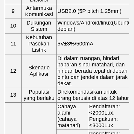
Antarmuka
9
USB2.0 (5P pitch 1,25mm)
Komunikasi
Dukungan
Windows/Android/linux
(
Ubuntu
10
Sistem
debian
)
Kebutuhan
11
Pasokan
5V
±
3%/500mA
Listrik
Di dalam ruangan, hindari
paparan sinar matahari, dan
Skenario
12
hindari berada tepat di depan
Aplikasi
pintu dan jendela dalam jarak
dekat.
Populasi
Direkomendasikan untuk
13
yang berlaku
orang berusia di atas 12 tahun
Cahaya
Pendaftaran:
alami
<2000Lux,
(cahaya
Pengakuan:
matahari)
<3000Lux
Pendaftaran: