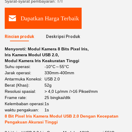
Syarat-syarat pembayaran: T/T
Dapatkan Harga Terbaik
Rincian produk
Deskripsi Produk
Menyoroti:
Modul Kamera 8 Bits Pixel Iris
,
Iris Kamera Modul USB 2.0
,
Modul Kamera Iris Keakuratan Tinggi
Suhu operasi:
-10°C～55°C
Jarak operasi:
330mm-400mm
Antarmuka Koneksi:
USB 2.0
Berat (Khas):
52g
Resolusi spasial:
> 4,0 Lp/mm />16 Piksel/mm
Frame rate:
25 bingkai/dtk
Kelembaban operasi:
1s
waktu pengakuan:
1s
8 Bit Pixel Iris Kamera Modul USB 2.0 Dengan Kecepatan
Pengakuan Akurasi Tinggi