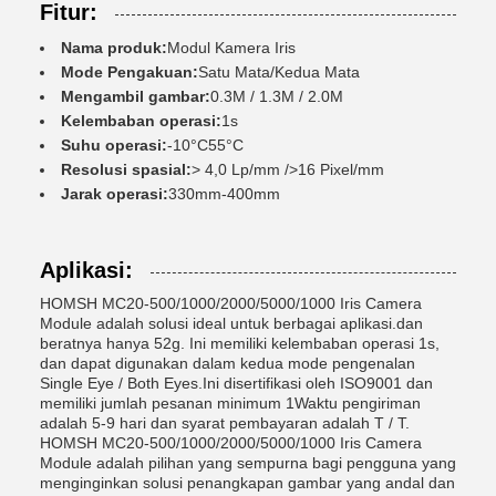
Fitur:
Nama produk:
Modul Kamera Iris
Mode Pengakuan:
Satu Mata/Kedua Mata
Mengambil gambar:
0.3M / 1.3M / 2.0M
Kelembaban operasi:
1s
Suhu operasi:
-10°C55°C
Resolusi spasial:
> 4,0 Lp/mm />16 Pixel/mm
Jarak operasi:
330mm-400mm
Aplikasi:
HOMSH MC20-500/1000/2000/5000/1000 Iris Camera
Module adalah solusi ideal untuk berbagai aplikasi.dan
beratnya hanya 52g. Ini memiliki kelembaban operasi 1s,
dan dapat digunakan dalam kedua mode pengenalan
Single Eye / Both Eyes.Ini disertifikasi oleh ISO9001 dan
memiliki jumlah pesanan minimum 1Waktu pengiriman
adalah 5-9 hari dan syarat pembayaran adalah T / T.
HOMSH MC20-500/1000/2000/5000/1000 Iris Camera
Module adalah pilihan yang sempurna bagi pengguna yang
menginginkan solusi penangkapan gambar yang andal dan