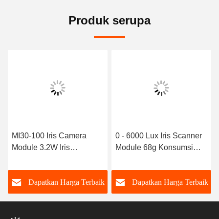
Produk serupa
MI30-100 Iris Camera
0 - 6000 Lux Iris Scanner
Module 3.2W Iris
Module 68g Konsumsi
Recognition Module
daya rendah
850nm Band Pencitraan
k
Dapatkan Harga Terbaik
Dapatkan Harga Terbaik