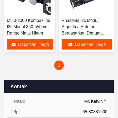
MI30-2000 Kompak Iris
Phaseiris I2c Modul
I2c Modul 350-550mm
Algoritma Arduino
Range Matte Hitam
Berdasarkan Dengan
10000 Orang Internal
Dapatkan Harga
Dapatkan Harga
Storage
Terbaik
Terbaik
1
Kontak
Kontak:
Mr. Kelvin Yi
Telp:
65-80381900