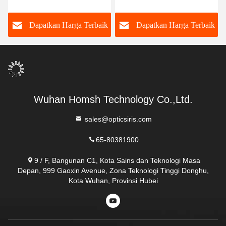
Recognition Module
daya rendah
850nm Band Pencitraan
k
Dapatkan Harga Terbaik
Dapatkan Harga Terbaik
Wuhan Homsh Technology Co.,Ltd.
sales@opticsiris.com
65-80381900
9 / F, Bangunan C1, Kota Sains dan Teknologi Masa
Depan, 999 Gaoxin Avenue, Zona Teknologi Tinggi Donghu,
Kota Wuhan, Provinsi Hubei