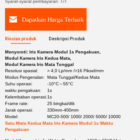
Syarat-syarat pembayaran: T/T
Dapatkan Harga Terbaik
Rincian produk
Deskripsi Produk
Menyoroti:
Iris Kamera Modul 1s Pengakuan
,
Modul Kamera Iris Kedua Mata
,
Modul Kamera Iris Mata Tunggal
Resolusi spasial:
> 4,0 Lp/mm />16 Piksel/mm
Modus Pengenalan:
Mata Tunggal/Kedua Mata
Suhu operasi:
-10°C～55°C
waktu pengakuan:
1s
Kelembaban operasi:
1s
Frame rate:
25 bingkai/dtk
Jarak operasi:
330mm-400mm
Model:
MC20-500/ 1000/ 2000/ 5000/ 10000
Satu Mata Kedua Mata Iris Kamera Modul 1s Waktu
Pengakuan