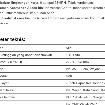
baban lingkungan kerja
: 0 sampai 93%RH, Tidak kondensasi.
emen Keamanan Akses Iris
: Iris Access Control menawarkan sist
kan untuk memenuhi kebutuhan Anda.
 Kontrol Akses Iris
: Iris Access Control menyediakan solusi kontrol a
isasi.
ter teknis:
er
Nilai
ketinggian yang dapat disesuaikan
1.4~1.9m
produk (L*W*H)
222*182*45mm
rja
Iris: 35 ~ 50cm, Wajah: 3
roduk
D30
 layar
7 Inch Capacitive Touch S
entifikasi
Iris, Wajah, Kata Sandi, Ka
ka lainnya
DC/RJ45/RS-485/ Wiegand
Iris: 2MP Wajah 2MP