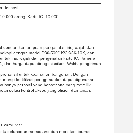
ondensasi
 10.000 orang, Kartu IC: 10.000
eal dengan kemampuan pengenalan iris, wajah dan
lengkapi dengan model D30/500/1K/2K/5K/10K, dan
untuk iris, wajah dan pengenalan kartu IC. Kamera
, dan harga dapat dinegosiasikan. Waktu pengiriman
mprehensif untuk keamanan bangunan. Dengan
dan mengidentifikasi pengguna,dan dapat digunakan
wa hanya personil yang berwenang yang memiliki
ari solusi kontrol akses yang efisien dan aman.
s kami 24/7.
antu pelanggan memasang dan mengkonfigurasi