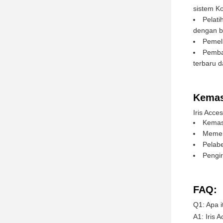
sistem Ko
Pelat
dengan b
Pemeli
Pemba
terbaru d
Kemas
Iris Acc
Kemas
Memer
Pelabe
Pengir
FAQ:
Q1: Apa i
A1: Iris 