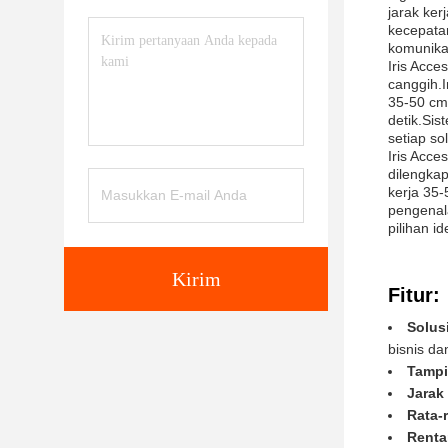
jarak ke
kecepata
komunikas
Iris Acc
canggih.I
35-50 cm
detik.Si
setiap so
Iris Acce
dilengkap
kerja 35
pengenal
pilihan id
Kirim
Fitur:
Solus
bisnis da
Tampi
Jarak 
Rata-
Renta