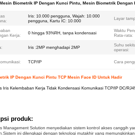
Mesin Biometrik IP Dengan Kunci Pintu
,
Mesin Biometrik Dengan 
tas
Iris: 10.000 pengguna, Wajah: 10.000
Layar tamp
na:
pengguna, Kartu IC: 10.000
baban
Waktu Pen
0 hingga 93%RH, tanpa kondensasi
ngan Kerja:
Rata-rata:
Suhu sekit
a:
Iris :2MP menghadapi 2MP
operasi:
omunikasi:
TCP/IP
Cara peng
trik IP Dengan Kunci Pintu TCP Mesin Face ID Untuk Hadir
es Iris Kelembaban Kerja Tidak Kondensasi Komunikasi TCP/IP DC/RJ
psi produk:
ess Management Solution menyediakan sistem kontrol akses canggih y
.Sistem ini dilengkapi dengan teknologi mutakhir yang memungkinkan 