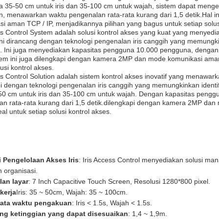
rja 35-50 cm untuk iris dan 35-100 cm untuk wajah, sistem dapat men
n, menawarkan waktu pengenalan rata-rata kurang dari 1,5 detik.Hal 
i aman TCP / IP, menjadikannya pilihan yang bagus untuk setiap solus
ess Control System adalah solusi kontrol akses yang kuat yang me
ni dirancang dengan teknologi pengenalan iris canggih yang memungki
. Ini juga menyediakan kapasitas pengguna 10.000 pengguna, dengan 
stem ini juga dilengkapi dengan kamera 2MP dan mode komunikasi ama
lusi kontrol akses.
ss Control Solution adalah sistem kontrol akses inovatif yang menawa
i dengan teknologi pengenalan iris canggih yang memungkinkan identif
-50 cm untuk iris dan 35-100 cm untuk wajah. Dengan kapasitas peng
an rata-rata kurang dari 1,5 detik.dilengkapi dengan kamera 2MP da
eal untuk setiap solusi kontrol akses.
i Pengelolaan Akses Iris
: Iris Access Control menyediakan solusi m
n organisasi.
lan layar
: 7 Inch Capacitive Touch Screen, Resolusi 1280*800 pixel.
kerja
Iris: 35 ~ 50cm, Wajah: 35 ~ 100cm.
rata waktu pengakuan
: Iris < 1.5s, Wajah < 1.5s.
ng ketinggian yang dapat disesuaikan
: 1,4 ~ 1,9m.