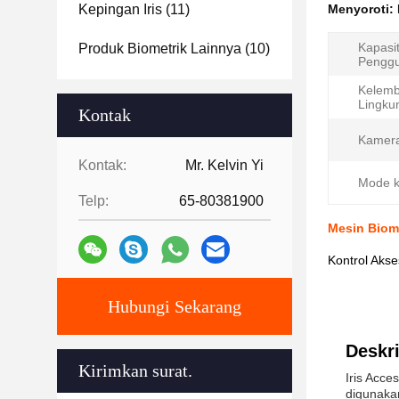
Kepingan Iris
(11)
Menyoroti:
Kapasi
Produk Biometrik Lainnya
(10)
Penggu
Kelem
Lingku
Kontak
Kamer
Kontak:
Mr. Kelvin Yi
Mode k
Telp:
65-80381900
Mesin Biome
Kontrol Aks
Hubungi Sekarang
Deskri
Kirimkan surat.
Iris Acc
digunakan