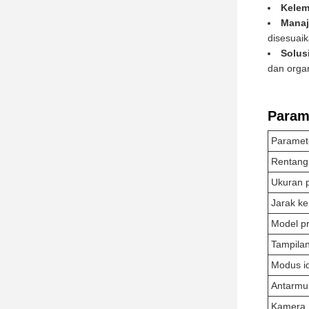
Kelem
Manaj
disesuai
Solusi
dan organ
Parame
Paramet
Rentang 
Ukuran 
Jarak ke
Model p
Tampilan
Modus id
Antarmu
Kamera