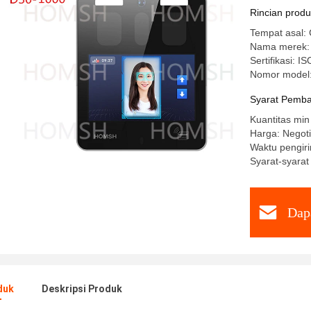
Rincian prod
Tempat asal: 
Nama merek
Sertifikasi: I
Nomor model
Syarat Pemba
Kuantitas min
Harga: Negot
Waktu pengiri
Syarat-syara
Dap
duk
Deskripsi Produk