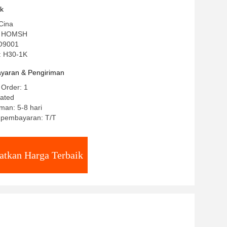
uk
Cina
: HOMSH
SO9001
: H30-1K
yaran & Pengiriman
 Order: 1
iated
man: 5-8 hari
t pembayaran: T/T
atkan Harga Terbaik