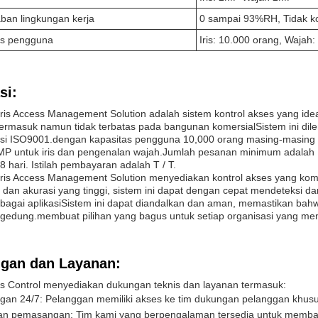
ban lingkungan kerja
0 sampai 93%RH, Tidak k
as pengguna
Iris: 10.000 orang, Wajah:
si:
is Access Management Solution adalah sistem kontrol akses yang id
.termasuk namun tidak terbatas pada bangunan komersialSistem ini di
ikasi ISO9001.dengan kapasitas pengguna 10,000 orang masing-masing 
MP untuk iris dan pengenalan wajah.Jumlah pesanan minimum adalah 1
8 hari. Istilah pembayaran adalah T / T.
is Access Management Solution menyediakan kontrol akses yang ko
 dan akurasi yang tinggi, sistem ini dapat dengan cepat mendeteksi 
rbagai aplikasiSistem ini dapat diandalkan dan aman, memastikan bah
gedung.membuat pilihan yang bagus untuk setiap organisasi yang menc
gan dan Layanan:
ess Control menyediakan dukungan teknis dan layanan termasuk:
gan 24/7: Pelanggan memiliki akses ke tim dukungan pelanggan khusu
an pemasangan: Tim kami yang berpengalaman tersedia untuk memb