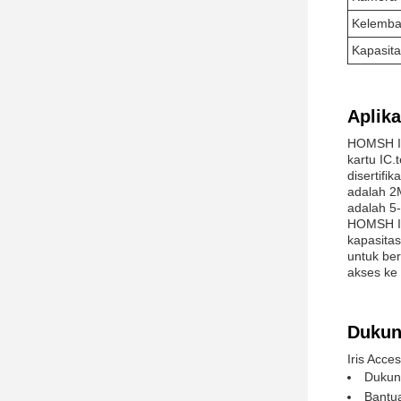
Kelemba
Kapasit
Aplika
HOMSH Ir
kartu IC
disertif
adalah 2
adalah 5-
HOMSH Ir
kapasitas
untuk be
akses ke 
Dukun
Iris Acc
Dukun
Bantu