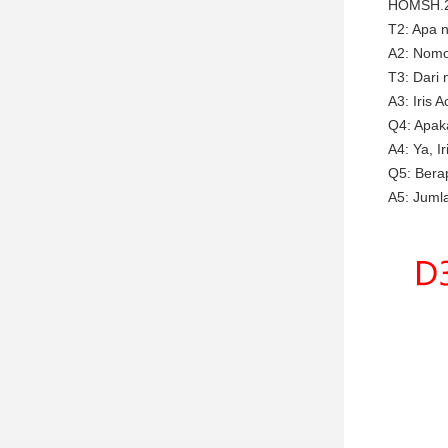
HOMSH.2 
T2: Apa n
A2: Nomo
T3: Dari 
A3: Iris 
Q4: Apaka
A4: Ya, I
Q5: Bera
A5: Juml