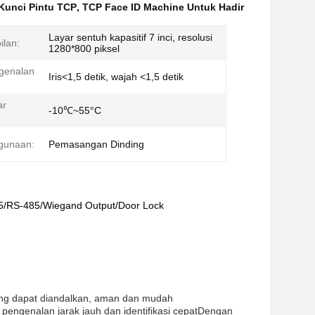
Kunci Pintu TCP
,
TCP Face ID Machine Untuk Hadir
Layar sentuh kapasitif 7 inci, resolusi
ilan:
1280*800 piksel
genalan
Iris<1,5 detik, wajah <1,5 detik
ar
-10℃~55°C
gunaan:
Pemasangan Dinding
45/RS-485/Wiegand Output/Door Lock
ang dapat diandalkan, aman dan mudah
pengenalan jarak jauh dan identifikasi cepatDengan