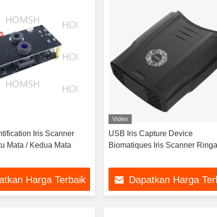
Video
tification Iris Scanner
USB Iris Capture Device
u Mata / Kedua Mata
Biomatiques Iris Scanner Ring
atkan Harga Terbaik
Dapatkan Harga Ter