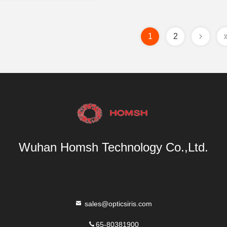
1
2
Wuhan Homsh Technology Co.,Ltd.
sales@opticsiris.com
65-80381900