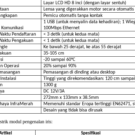
Layar LCD HD 8 inci (dengan layar sentuh)
taan
Lensa yang digerakkan motor secara otomati
angkapan
Pemicu otomatis tanpa kontak
1 USB (untuk menyalin data kehadiran); 1 Wi
 Komunikasi
100Mbps Ethernet
Waktu Pendaftaran
< 3 detik (untuk kedua mata)
 Waktu Pengakuan
< 1 detik (untuk kedua mata)
Angle
Ke bawah 25 derajat, ke atas 55 derajat
gakuan
35-105 cm
si
-20 sampai 60°C
n Operasi
20% sampai 90%
emasangan
Pemasangan di dinding atau desktop
Instalasi
Tinggi yang direkomendasikan: 120 cm sampa
an
1300 g
ya
DC 12V/3A
272mm x 133mm x 38.5mm
ahaya InfraMerah
Memenuhi standar Eropa tertinggi EN62471, st
Desain yang tidak bisa dirusak
istrik modul pengenalan iris:
Artikel
Spesifikasi