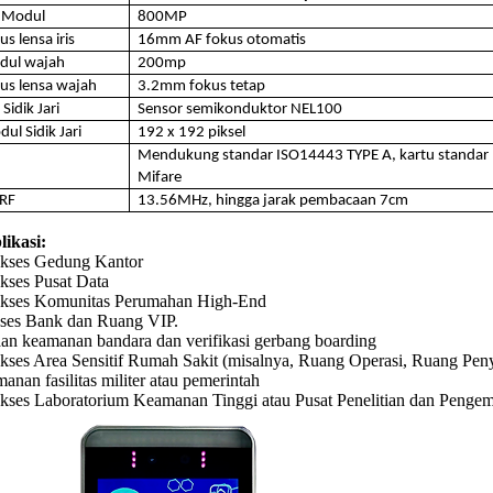
s Modul
800MP
s lensa iris
16mm AF fokus otomatis
odul wajah
200mp
us lensa wajah
3.2mm fokus tetap
Sidik Jari
Sensor semikonduktor NEL100
ul Sidik Jari
192 x 192 piksel
Mendukung standar ISO14443 TYPE A, kartu standar
Mifare
RF
13.56MHz, hingga jarak pembacaan 7cm
likasi:
Akses Gedung Kantor
kses Pusat Data
Akses Komunitas Perumahan High-End
ses Bank dan Ruang VIP.
aan keamanan bandara dan verifikasi gerbang boarding
Akses Area Sensitif Rumah Sakit (misalnya, Ruang Operasi, Ruang Pe
anan fasilitas militer atau pemerintah
Akses Laboratorium Keamanan Tinggi atau Pusat Penelitian dan Penge