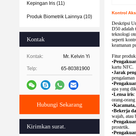
Kepingan Iris
(11)
Kontrol Aks
Produk Biometrik Lainnya
(10)
Deskripsi 
D50 adalah 
teknologi ot
Kontak
seperti kont
keamanan pu
Fitur produk
Kontak:
Mr. Kelvin Yi
•
Pengakuan
kartu NFC.
Telp:
65-80381900
•
Jarak peng
pengalaman 
•
Pengakuan 
apa yang dik
•
Lensa iris
:
orang-orang 
Hubungi Sekarang
•
Kacamata, 
•
Bekerja d
wajah, atau
•
Pengakuan
Kirimkan surat.
prostetik.
•
Pengakuan