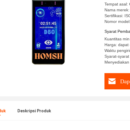
Tempat asal: 
Nama merek:
Sertifikasi: I
Nomor model
Syarat Pemba
Kuantitas min
Harga: dapat 
Waktu pengiri
Syarat-syara
Menyediakan
Dap
duk
Deskripsi Produk