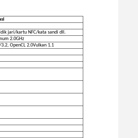
asi
k jari/kartu NFC/kata sandi dll.
simum 2.0GHz
3.2, OpenCL 2.0Vulkan 1.1