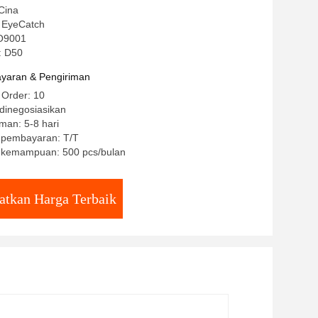
Cina
 EyeCatch
SO9001
: D50
yaran & Pengiriman
 Order: 10
dinegosiasikan
man: 5-8 hari
t pembayaran: T/T
 kemampuan: 500 pcs/bulan
atkan Harga Terbaik