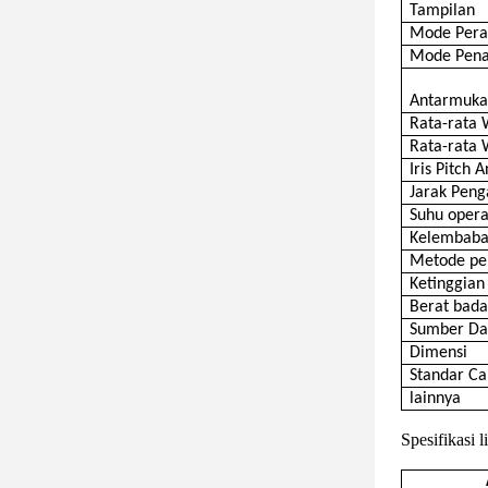
Tampilan
Mode Pera
Mode Pen
Antarmuka
Rata-rata 
Rata-rata
Iris Pitch 
Jarak Pen
Suhu opera
Kelembaba
Metode p
Ketinggian 
Berat bad
Sumber Da
Dimensi
Standar C
lainnya
Spesifikasi l