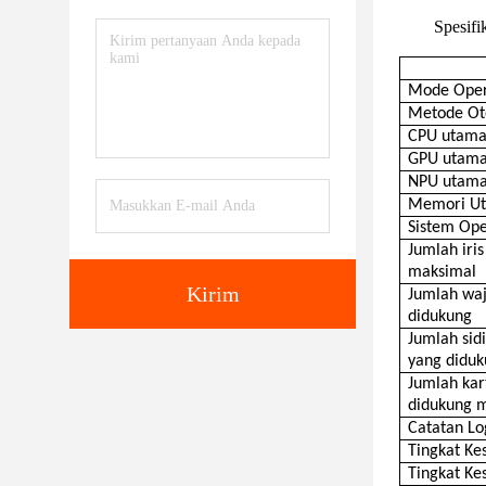
Spesifi
Mode Oper
Metode Ote
CPU utam
GPU utam
NPU utam
Memori U
Sistem Ope
Jumlah iri
maksimal
Kirim
Jumlah wa
didukung
Jumlah sid
yang didu
Jumlah kar
didukung 
Catatan Lo
Tingkat Ke
Tingkat Ke