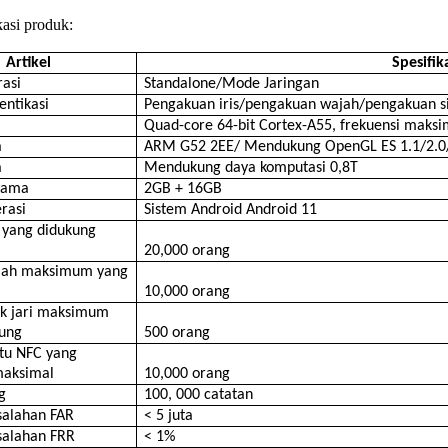
kasi produk:
Artikel
Spesifik
asi
Standalone/Mode Jaringan
ntikasi
Pengakuan iris/pengakuan wajah/pengakuan sidi
a
Quad-core 64-bit Cortex-A55, frekuensi mak
a
ARM G52 2EE/ Mendukung OpenGL ES 1.1/2.0/
a
Mendukung daya komputasi 0,8T
tama
2GB + 16GB
rasi
Sistem Android Android 11
s yang didukung
20,000 orang
jah maksimum yang
10,000 orang
ik jari maksimum
kung
500 orang
tu NFC yang
maksimal
10,000 orang
g
100, 000 catatan
salahan FAR
< 5 juta
salahan FRR
< 1%