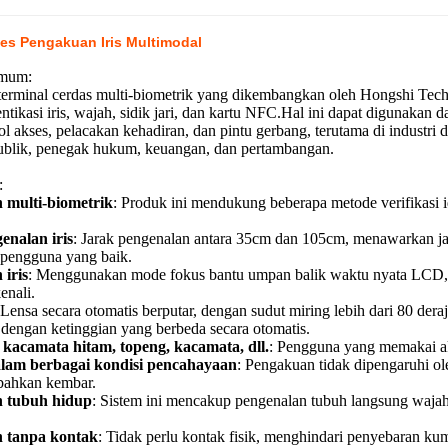
es Pengakuan Iris Multimodal
Umum:
terminal cerdas multi-biometrik yang dikembangkan oleh Hongshi Te
entikasi iris, wajah, sidik jari, dan kartu NFC.Hal ini dapat digunakan
rol akses, pelacakan kehadiran, dan pintu gerbang, terutama di industr
blik, penegak hukum, keuangan, dan pertambangan.
:
 multi-biometrik
: Produk ini mendukung beberapa metode verifikasi ide
enalan iris
: Jarak pengenalan antara 35cm dan 105cm, menawarkan ja
pengguna yang baik.
iris
: Menggunakan mode fokus bantu umpan balik waktu nyata LCD,
enali.
 Lensa secara otomatis berputar, dengan sudut miring lebih dari 80 de
dengan ketinggian yang berbeda secara otomatis.
kacamata hitam, topeng, kacamata, dll.
: Pengguna yang memakai ak
alam berbagai kondisi pencahayaan
: Pengakuan tidak dipengaruhi ol
 bahkan kembar.
 tubuh hidup
: Sistem ini mencakup pengenalan tubuh langsung wajah 
 tanpa kontak
: Tidak perlu kontak fisik, menghindari penyebaran ku