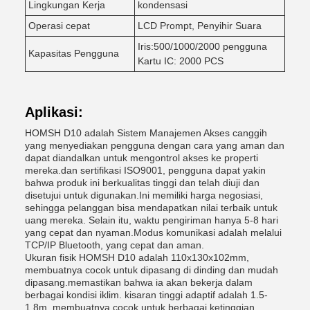
Lingkungan Kerja
kondensasi
Operasi cepat
LCD Prompt, Penyihir Suara
Iris:500/1000/2000 pengguna
Kapasitas Pengguna
Kartu IC: 2000 PCS
Aplikasi:
HOMSH D10 adalah Sistem Manajemen Akses canggih
yang menyediakan pengguna dengan cara yang aman dan
dapat diandalkan untuk mengontrol akses ke properti
mereka.dan sertifikasi ISO9001, pengguna dapat yakin
bahwa produk ini berkualitas tinggi dan telah diuji dan
disetujui untuk digunakan.Ini memiliki harga negosiasi,
sehingga pelanggan bisa mendapatkan nilai terbaik untuk
uang mereka. Selain itu, waktu pengiriman hanya 5-8 hari
yang cepat dan nyaman.Modus komunikasi adalah melalui
TCP/IP Bluetooth, yang cepat dan aman.
Ukuran fisik HOMSH D10 adalah 110x130x102mm,
membuatnya cocok untuk dipasang di dinding dan mudah
dipasang.memastikan bahwa ia akan bekerja dalam
berbagai kondisi iklim. kisaran tinggi adaptif adalah 1.5-
1.8m, membuatnya cocok untuk berbagai ketinggian.