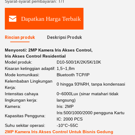
Syarat-syarat pembayaran: T/T
Dapatkan Harga Terbaik
Rincian produk
Deskripsi Produk
Menyoroti:
2MP Kamera Iris Akses Control
,
Iris Akses Control Residential
Model produk:
D10-500/1K/2K/5K/10K
Kisaran ketinggian adaptif:
1,5~1,8m
Mode komunikasi:
Bluetooth TCP/IP
Kelembaban Lingkungan
0 hingga 93%RH, tanpa kondensasi
Kerja:
Intensitas cahaya
0~6000Lux (sinar matahari tidak
lingkungan kerja:
langsung)
Kamera:
Iris: 2MP
Iris:500/1000/2000 pengguna Kartu
Kapasitas Pengguna:
IC: 2000 PCS
Suhu sekitar operasi:
-10°C~55C
2MP Kamera Iris Akses Control Untuk Bisnis Gedung