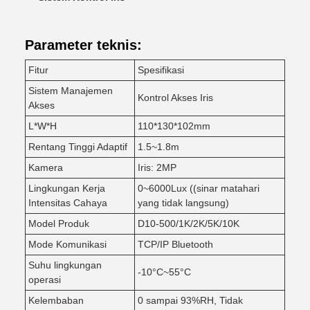
Parameter teknis:
Fitur
Spesifikasi
Sistem Manajemen
Kontrol Akses Iris
Akses
L*W*H
110*130*102mm
Rentang Tinggi Adaptif
1.5~1.8m
Kamera
Iris: 2MP
Lingkungan Kerja
0~6000Lux ((sinar matahari
Intensitas Cahaya
yang tidak langsung)
Model Produk
D10-500/1K/2K/5K/10K
Mode Komunikasi
TCP/IP Bluetooth
Suhu lingkungan
-10°C~55°C
operasi
Kelembaban
0 sampai 93%RH, Tidak