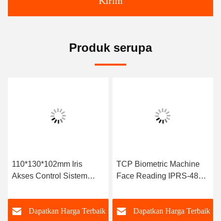
Kirim
Produk serupa
110*130*102mm Iris
TCP Biometric Machine
Akses Control Sistem
Face Reading IPRS-485
Manajemen Keamanan
Face ID Machine Untuk
Hadir
k
Dapatkan Harga Terbaik
Dapatkan Harga Terbaik