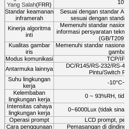
-3
10
Yang Salah
(FRR)
Standar keamanan
Sesuai dengan standar Am
inframerah
sesuai dengan standa
Memenuhi standar nasiona
Kinerja algoritma
informasi persyaratan teknis
inti
(GB/T20979
Kualitas gambar
Memenuhi standar nasional
iris
gambar 
Modus komunikasi
TCP/IP,
DC/R145/RS-232/RS-485
Antarmuka lainnya
Pintu/Switch P
Suhu lingkungan
-10°C~5
kerja
Kelembaban
0 ~ 93%RH, tida
lingkungan kerja
Intensitas cahaya
0~6000Lux (tidak sinar
lingkungan kerja
Operasi prompt
LCD prompt, pem
Cara penggunaan
Pemasangan di dinding 