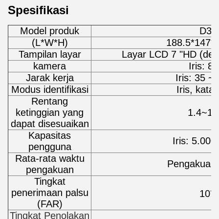
Spesifikasi
Model produk
D36
(L*W*H)
188.5*147*
Tampilan layar
Layar LCD 7 "HD (den
kamera
Iris: 
Jarak kerja
Iris: 35 
Modus identifikasi
Iris, kata
Rentang
ketinggian yang
1.4~1.
dapat disesuaikan
Kapasitas
Iris: 5.000
pengguna
Rata-rata waktu
Pengakuan i
pengakuan
Tingkat
-7
penerimaan palsu
10
(FAR)
Tingkat Penolakan