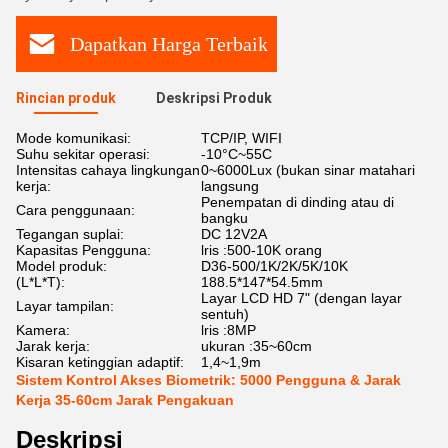
Dapatkan Harga Terbaik
Rincian produk
Deskripsi Produk
Mode komunikasi:
TCP/IP, WIFI
Suhu sekitar operasi:
-10°C~55C
Intensitas cahaya lingkungan
0~6000Lux (bukan sinar matahari
kerja:
langsung
Penempatan di dinding atau di
Cara penggunaan:
bangku
Tegangan suplai:
DC 12V2A
Kapasitas Pengguna:
lris :500-10K orang
Model produk:
D36-500/1K/2K/5K/10K
(L*L*T):
188.5*147*54.5mm
Layar LCD HD 7" (dengan layar
Layar tampilan:
sentuh)
Kamera:
lris :8MP
Jarak kerja:
ukuran :35~60cm
Kisaran ketinggian adaptif:
1,4~1,9m
Sistem Kontrol Akses Biometrik: 5000 Pengguna & Jarak
Kerja 35-60cm Jarak Pengakuan
Deskripsi