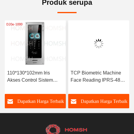
Produk serupa
110*130*102mm Iris
TCP Biometric Machine
Akses Control Sistem
Face Reading IPRS-485
Manajemen Keamanan
Face ID Machine Untuk
Hadir
k
Dapatkan Harga Terbaik
Dapatkan Harga Terbaik