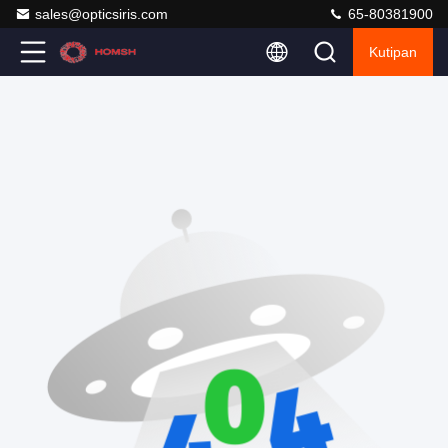
sales@opticsiris.com
65-80381900
Kutipan